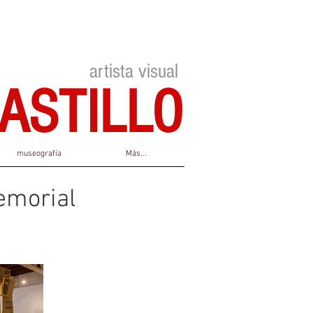
artista visual
ASTILLO
museografía
Más...
emorial