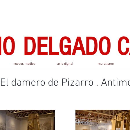
IO
DELGADO C
nuevos medios
arte digital
muralismo
El damero de Pizarro . Antim