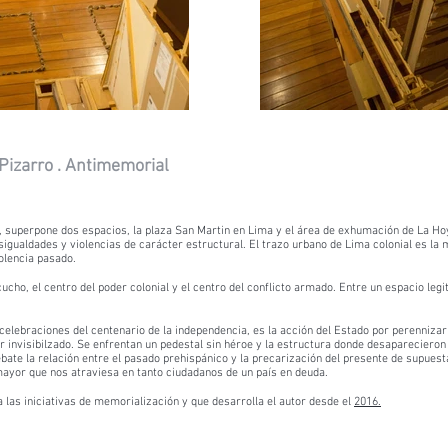
Pizarro . Antimemorial
, superpone dos espacios, la plaza San Martin en Lima y el área de exhumación de La H
gualdades y violencias de carácter estructural. El trazo urbano de Lima colonial es la m
olencia pasado.
cho, el centro del poder colonial y el centro del conflicto armado. Entre un espacio legi
lebraciones del centenario de la independencia, es la acción del Estado por perennizar su
er invisibilzado. Se enfrentan un pedestal sin héroe y la estructura donde desapareciero
bate la relación entre el pasado prehispánico y la precarización del presente de supues
ayor que nos atraviesa en tanto ciudadanos de un país en deuda.
a las iniciativas de memorialización y que desarrolla el autor desde el
2016.